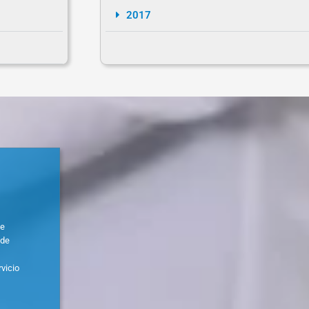
2017
ue
 de
rvicio