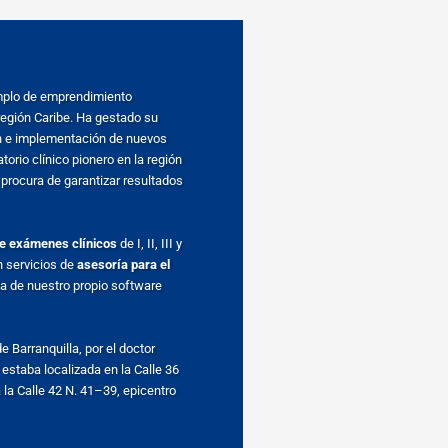
mplo de emprendimiento
región Caribe. Ha gestado su
ón e implementación de nuevos
atorio clínico pionero en la región
 procura de garantizar resultados
e exámenes clínicos
de I, II, III y
n servicios de
asesoría para el
ta de nuestro propio software
 Barranquilla, por el doctor
estaba localizada en la Calle 36
 la Calle 42 N. 41–39, epicentro