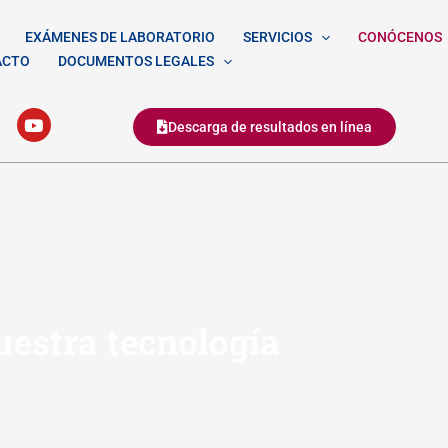
EXÁMENES DE LABORATORIO
SERVICIOS
CONÓCENOS
ACTO
DOCUMENTOS LEGALES
Y
Descarga de resultados en línea
o
u
t
u
b
e
estra tecnología
 que usted puede estar de CERO ERROR