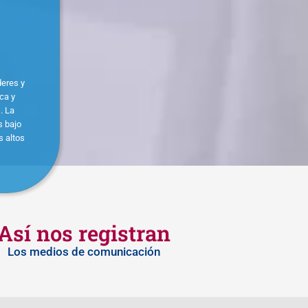
deres y
ca y
. La
s bajo
s altos
Así nos registran
Los medios de comunicación